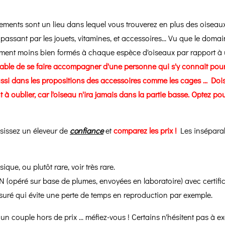
ements sont un lieu dans lequel vous trouverez en plus des oiseaux,
passant par les jouets, vitamines, et accessoires... Vu que le doma
tement moins bien formés à chaque espèce d'oiseaux par rapport à u
férable de se faire accompagner d'une personne qui s'y connait pour
n aussi dans les propositions des accessoires comme les cages ... Do
ont à oublier, car l'oiseau n'ira jamais dans la partie basse. Optez
oisissez un éleveur de
confiance
et
comparez les prix !
Les insépara
sique, ou plutôt rare, voir très rare.
N (opéré sur base de plumes, envoyées en laboratoire) avec certific
suré qui évite une perte de temps en reproduction par exemple.
un couple hors de prix ... méfiez-vous ! Certains n'hésitent pas à exa