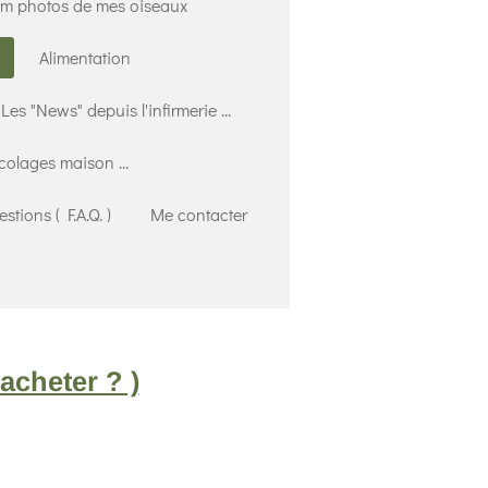
m photos de mes oiseaux
Alimentation
Les "News" depuis l'infirmerie ...
icolages maison ...
stions ( F.A.Q. )
Me contacter
acheter ? )