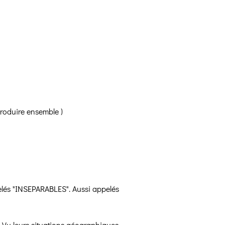
eproduire ensemble )
pelés "INSEPARABLES". Aussi appelés
. Vu leurs situations géographiques