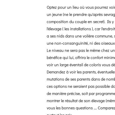
Optez pour un lieu où vous pourrez voir
un jeune (ne le prendre qu'après sevrage
composition du couple en secret). Ils y 
l'élevage ( les installations ), car l'en
a ses nids dans une volière commune, su
une non-consanguinité, ni des oiseaux n
Le niveau ne sera pas le même chez un é
bénéfice qui lui, offrira le confort minim
voir un large éventail de coloris vous d
Demandez à voir les parents, éventuell
mutations de ses parents dans de nombreux
ces options ne seraient pas possible dan
de manière précise, soit par programme 
montrer le résultat de son élevage (même
vous les bonnes questions .... Comparez
surtout les prix ...