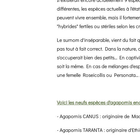
différentes, les espèces actuelles à l'é
peuvent vivre ensemble, mais il fortemen
"hybrides" fertiles ou stériles selon le
Le surnom d'inséparable, vient du fait q
pas tout à fait correct. Dans la nature,
s'occuperait bien des petits... En capti
soit la même. En cas de mélanges d'esp
une femelle Roseicollis ou Personata...
Voici les neufs espèces d'agapornis enc
- Agapornis CANUS : originaire de Ma
- Agapornis TARANTA : originaire d'Eth