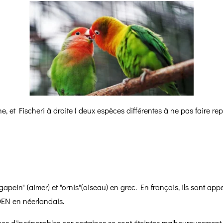
e, et Fischeri à droite ( deux espèces différentes à ne pas faire r
pein" (aimer) et "ornis"(oiseau) en grec. En français, ils sont ap
EN en néerlandais.
èces d'inséparables car certaines se sont éteintes malheureusement