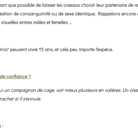
utant que possible de laisser les oiseaux choisir leur partenaire d
uestion de consanguinité ou de sexe identique. Rappelons encore qu
isuelles entres mâles et femelles ...
is" peuvent vivre 15 ans, et cela peu importe l'espèce.
ute confiance ?
i un compagnon de cage, voir mieux plusieurs en volières. Un oise
racher si il s'ennuie.
 :