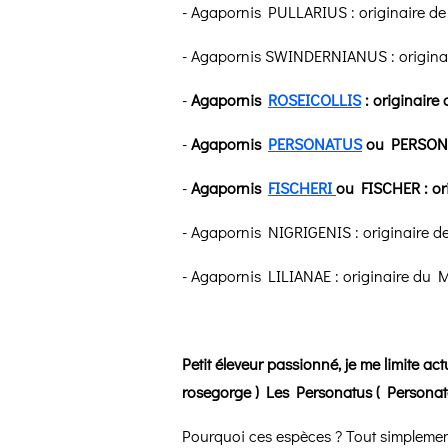
- Agapornis PULLARIUS : originaire de 
- Agapornis SWINDERNIANUS : originaire
-
Agapornis
ROSEICOLLIS
: originaire
-
Agapornis
PERSONATUS
ou PERSONAT
-
Agapornis
FISCHERI
ou FISCHER : or
- Agapornis NIGRIGENIS : originaire d
- Agapornis LILIANAE : originaire du 
Petit éleveur passionné, je me limite ac
rosegorge ) Les Personatus ( Personata
Pourquoi ces espèces ? Tout simplement 