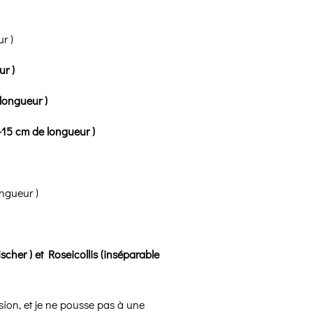
r )
r )
longueur )
-15 cm de longueur )
ngueur )
ischer ) et
Roseicollis (inséparable
sion, et je ne pousse pas à une