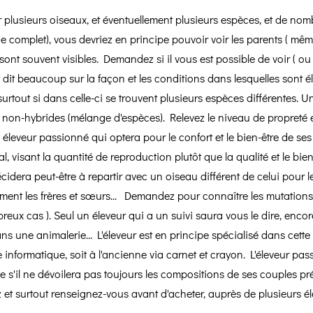
 plusieurs oiseaux, et éventuellement plusieurs espèces, et de nom
 complet), vous devriez en principe pouvoir voir les parents ( même 
sont souvent visibles. Demandez si il vous est possible de voir ( ou
droit dit beaucoup sur la façon et les conditions dans lesquelles sont 
rtout si dans celle-ci se trouvent plusieurs espèces différentes. Un
on-hybrides (mélange d'espèces). Relevez le niveau de propreté et d
leveur passionné qui optera pour le confort et le bien-être de ses 
al, visant la quantité de reproduction plutôt que la qualité et le bien
écidera peut-être à repartir avec un oiseau différent de celui pour 
ement les frères et sœurs... Demandez pour connaître les mutations
 cas ). Seul un éleveur qui a un suivi saura vous le dire, encore fau
s une animalerie... L'éleveur est en principe spécialisé dans cette
informatique, soit à l'ancienne via carnet et crayon. L'éleveur pass
 s'il ne dévoilera pas toujours les compositions de ses couples préf
 et surtout renseignez-vous avant d'acheter, auprès de plusieurs él