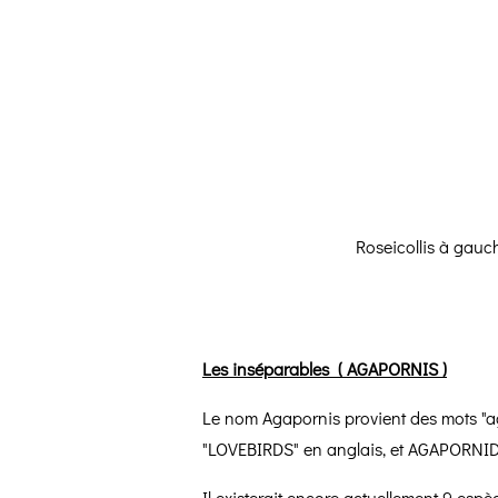
Roseicollis à gauch
Les inséparables ( AGAPORNIS )
Le nom Agapornis provient des mots "aga
"LOVEBIRDS" en anglais, et AGAPORNID
Il existerait encore actuellement 9 esp