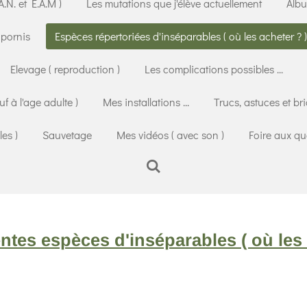
.N. et E.A.M )
Les mutations que j'élève actuellement
Albu
apornis
Espèces répertoriées d'inséparables ( où les acheter ? )
Elevage ( reproduction )
Les complications possibles ...
uf à l'age adulte )
Mes installations ...
Trucs, astuces et br
es )
Sauvetage
Mes vidéos ( avec son )
Foire aux que
entes espèces d'inséparables ( où les 