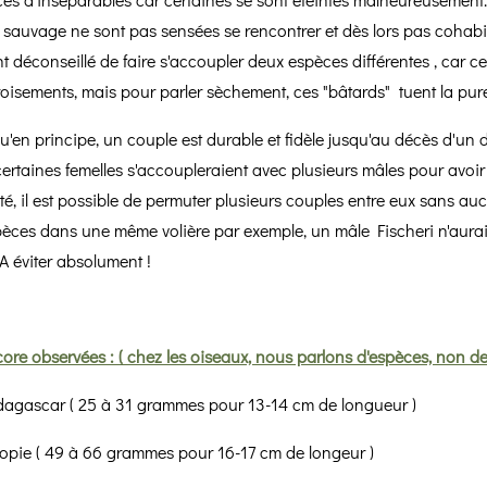
tat sauvage ne sont pas sensées se rencontrer et dès lors pas cohabit
t déconseillé de faire s'accoupler deux espèces différentes , car c
s croisements, mais pour parler sèchement, ces "bâtards" tuent la pur
u'en principe, un couple est durable et fidèle jusqu'au décès d'un de
 certaines femelles s'accoupleraient avec plusieurs mâles pour avoi
vité, il est possible de permuter plusieurs couples entre eux sans 
èces dans une même volière par exemple, un mâle Fischeri n'aurai
 A éviter absolument !
ore observées : ( chez les oiseaux, nous parlons d'espèces, non de
dagascar ( 25 à 31 grammes pour 13-14 cm de longueur )
iopie ( 49 à 66 grammes pour 16-17 cm de longeur )